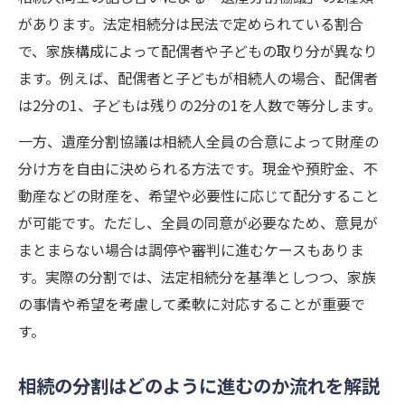
相続人間の合意が必要な遺産分割とは何か
があります。法定相続分は民法で定められている割合
で、家族構成によって配偶者や子どもの取り分が異なり
相続で混同しやすい用語を明確に整理する
ます。例えば、配偶者と子どもが相続人の場合、配偶者
民法で定める相続割合の基本を押さえる
は2分の1、子どもは残りの2分の1を人数で等分します。
民法における相続割合の基本を押さえよう
一方、遺産分割協議は相続人全員の合意によって財産の
相続割合は家族構成でどのように変わるか
分け方を自由に決められる方法です。現金や預貯金、不
法定相続で3分の1になるケースを解説する
動産などの財産を、希望や必要性に応じて配分すること
相続の分割割合を具体的な条文で確認する
が可能です。ただし、全員の同意が必要なため、意見が
民法上の相続割合と遺言の優先関係を解説
まとまらない場合は調停や審判に進むケースもありま
遺産分割協議が必要なときの進め方
す。実際の分割では、法定相続分を基準としつつ、家族
遺産分割協議とは相続で何を決める場か
の事情や希望を考慮して柔軟に対応することが重要で
相続の分割で協議が必要なタイミングを解
す。
説
相続の分割はどのように進むのか流れを解説
遺産分割協議の進め方と実務のポイント