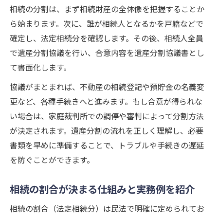
協議がまとまらない相続トラブルの対処法
相続の分割は、まず相続財産の全体像を把握することか
相続人全員の合意が必要な理由と手順
ら始まります。次に、誰が相続人となるかを戸籍などで
確定し、法定相続分を確認します。その後、相続人全員
家族構成別に見る相続の分配ルール
で遺産分割協議を行い、合意内容を遺産分割協議書とし
家族構成ごとの相続分配ルールを整理する
て書面化します。
相続で妻と子供が何割ずつもらえるのか解
協議がまとまれば、不動産の相続登記や預貯金の名義変
説
更など、各種手続きへと進みます。もし合意が得られな
親や兄弟が相続人になる場合の割合を知る
い場合は、家庭裁判所での調停や審判によって分割方法
子どもが複数いる場合の相続分配の考え方
が決定されます。遺産分割の流れを正しく理解し、必要
相続割合の具体例を各家族構成で比較する
書類を早めに準備することで、トラブルや手続きの遅延
相続で知っておきたい手続きと実務対応
を防ぐことができます。
相続で必要な手続きと準備すべき書類一覧
遺産分割と預貯金の扱い方をポイント解説
相続の割合が決まる仕組みと実務例を紹介
相続手続きで注意したいスムーズな進め方
相続の割合（法定相続分）は民法で明確に定められてお