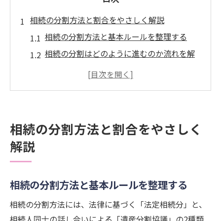
相続の分割方法と割合をやさしく解説
相続の分割方法と基本ルールを整理する
相続の分割はどのように進むのか流れを解
説
相続の割合が決まる仕組みと実務例を紹介
相続分割で押さえたい民法の原則と考え方
相続の分配ルールを事例でわかりやすく理
相続の分割方法と割合をやさしく
解
解説
法定相続分と遺産分割の違いを整理
法定相続分と遺産分割の違いをやさしく解
説
相続の分割方法と基本ルールを整理する
相続で知っておきたい法定割合の基本知識
相続の分割方法には、法律に基づく「法定相続分」と、
遺産分割と相続の違いを具体例で理解する
相続人同士の話し合いによる「遺産分割協議」の2種類