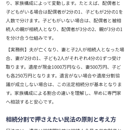
協議が不調な場合の調停や審判の流れを紹
り、家族構成によって変動します。たとえば、配偶者と
介
子どもがいる場合は配偶者が2分の1、子どもが2分の1を
相続分割後の登記や届け出に必要な対応と
人数で分けます。子どもがいない場合は、配偶者と被相
は
続人の親が相続人となり、配偶者が3分の2、親が3分の1
を分け合う仕組みです。
【実務例】夫が亡くなり、妻と子2人が相続人となった場
合、妻が2分の1、子ども2人がそれぞれ4分の1ずつ受け
取ります。遺産が現金1000万円なら、妻500万円、子ど
も各250万円となります。遺言がない場合や遺産分割協
議が成立しない場合は、この法定相続分が基本となりま
す。家族構成による割合の違いを理解し、早めに専門家
へ相談すると安心です。
相続分割で押さえたい民法の原則と考え方