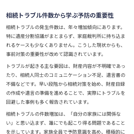
兄弟間の相続トラブルを解決する実践的手
相続トラブル件数から学ぶ予防の重要性
法
相続トラブルの発生件数は、年々増加傾向にあります。
遺産相続トラブル事例から学ぶ信頼再構築
特に遺産分割協議がまとまらず、家庭裁判所に持ち込ま
法
れるケースも少なくありません。こうした現状からも、
負けるが勝ちの精神で相続トラブルを乗り
事前対策の重要性が改めて認識されています。
越える
トラブルが起きる主な要因は、財産内容が不明確であっ
もめ事を防ぐための相続トラブル解決の流
たり、相続人同士のコミュニケーション不足、遺言書の
れ
不備などです。早い段階から相続対策を始め、財産目録
安心して相続を迎える知識と準備方法
の作成や遺言の準備を進めることで、実際にトラブルを
相続トラブルを防ぐための事前準備ポイン
回避した事例も多く報告されています。
ト
相続トラブルの件数増加は、「自分の家族には関係な
もめる家族の特徴を知ることで安心相続へ
い」と思い込まず、誰にでも起こり得る問題であること
遺産相続トラブル体験談から得る備えの知
を示しています。家族全員で予防意識を高め、積極的に