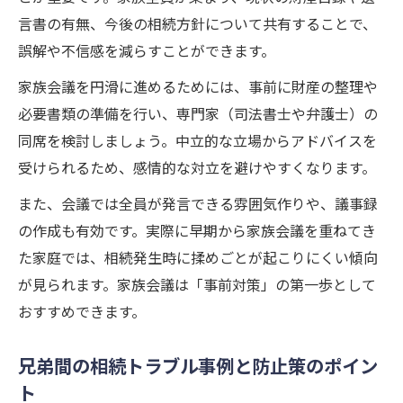
例
言書の有無、今後の相続方針について共有することで、
遺産相続で揉めない人の特徴とトラブル回
誤解や不信感を減らすことができます。
避術
家族会議を円滑に進めるためには、事前に財産の整理や
縁を切る原因となる相続トラブルの予防策
必要書類の準備を行い、専門家（司法書士や弁護士）の
事例でわかる相続トラブル回避に必要な備
同席を検討しましょう。中立的な立場からアドバイスを
え
受けられるため、感情的な対立を避けやすくなります。
もめ事を防ぐには公平な遺産分割が大切
また、会議では全員が発言できる雰囲気作りや、議事録
相続トラブルを防ぐ公平な遺産分割の進め
の作成も有効です。実際に早期から家族会議を重ねてき
方
た家庭では、相続発生時に揉めごとが起こりにくい傾向
もめる家族の特徴と相続トラブル回避の工
が見られます。家族会議は「事前対策」の第一歩として
夫
おすすめできます。
遺産相続トラブル事例から学ぶ分割のポイ
ント
兄弟間の相続トラブル事例と防止策のポイン
ト
負けるが勝ちとされる相続トラブルの背景