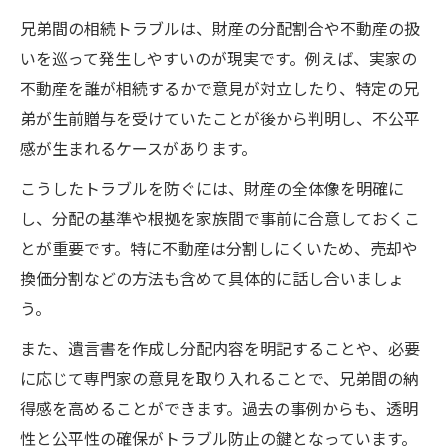
遺産相続でもめる人と揉めない人の差を解
兄弟間の相続トラブルは、財産の分配割合や不動産の扱
説
いを巡って発生しやすいのが現実です。例えば、実家の
円満な相続を目指した予防策のポイント
不動産を誰が相続するかで意見が対立したり、特定の兄
弟が生前贈与を受けていたことが後から判明し、不公平
相続トラブル防止へ円満な遺産分割のコツ
感が生まれるケースがあります。
兄弟トラブルを防ぐ相続トラブル対策の実
例
こうしたトラブルを防ぐには、財産の全体像を明確に
し、分配の基準や根拠を家族間で事前に合意しておくこ
揉める家族を回避する予防策の重要ポイン
とが重要です。特に不動産は分割しにくいため、売却や
ト
換価分割などの方法も含めて具体的に話し合いましょ
相続トラブル件数の現状から見る予防の工
う。
夫
遺産相続トラブル体験談を活かした対策法
また、遺言書を作成し分配内容を明記することや、必要
に応じて専門家の意見を取り入れることで、兄弟間の納
家族の信頼を守る相続トラブル解決法
得感を高めることができます。過去の事例からも、透明
相続トラブル解決で家族の信頼を守るステ
性と公平性の確保がトラブル防止の鍵となっています。
ップ