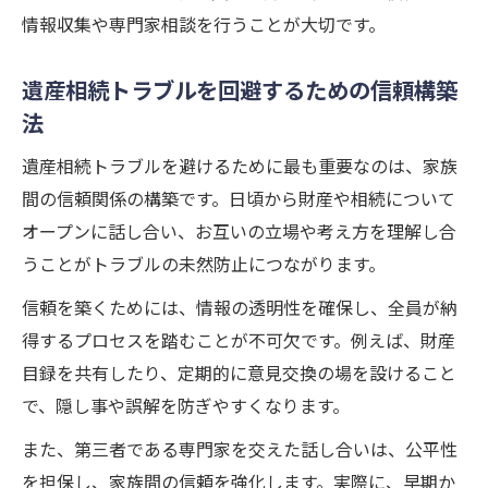
恵
情報収集や専門家相談を行うことが大切です。
円満な相続のためのトラブル回避準備法
事例で学ぶ相続トラブル予防の実践的知識
遺産相続トラブルを回避するための信頼構築
法
遺産相続トラブルを避けるために最も重要なのは、家族
間の信頼関係の構築です。日頃から財産や相続について
オープンに話し合い、お互いの立場や考え方を理解し合
うことがトラブルの未然防止につながります。
信頼を築くためには、情報の透明性を確保し、全員が納
得するプロセスを踏むことが不可欠です。例えば、財産
目録を共有したり、定期的に意見交換の場を設けること
で、隠し事や誤解を防ぎやすくなります。
また、第三者である専門家を交えた話し合いは、公平性
を担保し、家族間の信頼を強化します。実際に、早期か