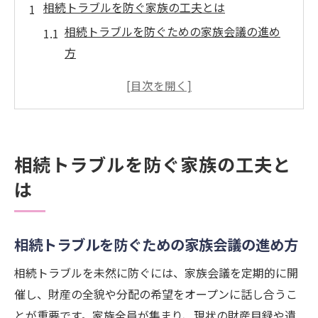
相続トラブルを防ぐ家族の工夫とは
相続トラブルを防ぐための家族会議の進め
方
兄弟間の相続トラブル事例と防止策のポイ
ント
相続トラブル件数から学ぶ予防の重要性
遺産相続トラブルを回避するための信頼構
相続トラブルを防ぐ家族の工夫と
築法
は
揉める家族の特徴を知り相続トラブルを防
ぐ方法
遺産相続の体験談に学ぶトラブル回避策
相続トラブルを防ぐための家族会議の進め方
遺産相続トラブル体験談から得る教訓と解
相続トラブルを未然に防ぐには、家族会議を定期的に開
決法
催し、財産の全貌や分配の希望をオープンに話し合うこ
兄弟間でもめる相続トラブルを避ける実践
とが重要です。家族全員が集まり、現状の財産目録や遺