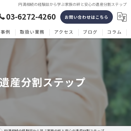
円満相続の経験談から学ぶ家族の絆と安心の遺産分割ステップ
03-6272-4260
お問い合わせはこちら
決事例
取扱い業務
アクセス
ブログ
コラム
相続手続・相続登記
漫画特集
遺言・生前対策
遺産分割ステップ
不動産登記・名義変更
商業・法人登記／会社法務
成年後見・任意後見
円満相続の経験談から学ぶ家族の絆と安心の遺産分割ステップ