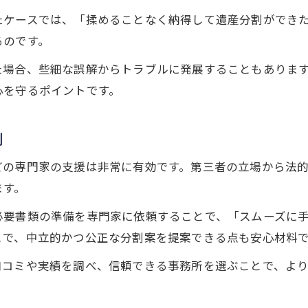
遺産分割を巡る心の通わせ方とは
たケースでは、「揉めることなく納得して遺産分割ができ
円満相続で大切な心のケアと対話の工夫
るのです。
遺産分割協議を円滑に進める家族の姿勢
た場合、些細な誤解からトラブルに発展することもありま
専門家の助言で心も整う円満相続の方法
心を守るポイントです。
感情の行き違いを防ぐ円満相続の実体験
家族の絆を守る遺産分割のコミュニケーション
例
口コミで評判の円満相続体験を解説
どの専門家の支援は非常に有効です。第三者の立場から法
円満相続の口コミ体験談が示す安心ポイント
ます。
税理士法人サポートの評判と円満相続の実感
必要書類の準備を専門家に依頼することで、「スムーズに
利用者の声から学ぶ円満相続の成功事例
とで、中立的かつ公正な分割案を提案できる点も安心材料
口コミに見る信頼できる円満相続の特徴
口コミや実績を調べ、信頼できる事務所を選ぶことで、よ
体験談でわかる円満相続の実践メリット
調停や専門家相談が支える安心の分割術