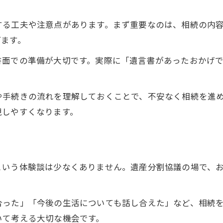
調停活用で円満相続を実現した体験談
する工夫や注意点があります。まず重要なのは、相続の内
税理士法人の相談が支える安心の分割術
げます。
専門家連携による円満相続の進め方を解説
書面での準備が大切です。実際に「遺言書があったおかげ
調停体験談から学ぶ円満相続のヒント
相談窓口選びが重要な円満相続の秘訣
納得できる遺産分割へ向けた実践ポイント
や手続きの流れを理解しておくことで、不安なく相続を進
現しやすくなります。
家族全員納得の円満相続を叶える準備法
遺産分割の実務で押さえたい円満相続の要点
円満相続を実現するための話し合いの工夫
専門家と進める納得の円満相続ステップ
という体験談は少なくありません。遺産分割協議の場で、
口コミでも注目される円満相続の実践術
合った」「今後の生活についても話し合えた」など、相続
いて考える大切な機会です。