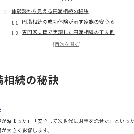
体験談から見える円満相続の秘訣
円満相続の成功体験が示す家族の安心感
専門家支援で実現した円満相続の工夫例
円満相続の秘訣を体験談から具体解説
家族の信頼関係を深めた円満相続の道
税理士法人のサポートがもたらす安心
家族の絆を守るための円満相続実録
満相続の秘訣
家族間の信頼を築く円満相続の実践方法
兄妹仲を保った円満相続の体験談を紹介
専門家とともに進めた家族円満相続の工夫
感
感情的な対立を防ぐ円満相続のコツとは
絆が深まった」「安心して次世代に財産を託せた」といっ
口コミ評価が高い円満相続のサポート体制
面が大きく影響します。