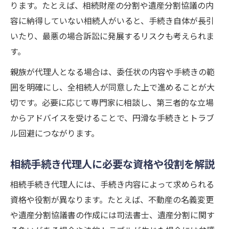
ります。たとえば、相続財産の分割や遺産分割協議の内
相続手続き代理費用の相場と内訳を解説
容に納得していない相続人がいると、手続き自体が長引
相続手続き代理の費用を抑える具体的な方
いたり、最悪の場合訴訟に発展するリスクも考えられま
法
す。
専門家ごとの相続手続き代理費用比較ポイ
親族が代理人となる場合は、委任状の内容や手続きの範
ント
囲を明確にし、全相続人が同意した上で進めることが大
相続手続き代理費用の見積もりと注意すべ
切です。必要に応じて専門家に相談し、第三者的な立場
き点
からアドバイスを受けることで、円滑な手続きとトラブ
安心して任せる相続手続き代理人の選び方
ル回避につながります。
信頼できる相続手続き代理人の見極め方
相続手続き代理人に必要な資格や役割を解説
相続手続き代理人選びで重視すべきポイン
ト
相続手続き代理人には、手続き内容によって求められる
相続手続き代理に強い専門家への依頼判断
資格や役割が異なります。たとえば、不動産の名義変更
基準
や遺産分割協議書の作成には司法書士、遺産分割に関す