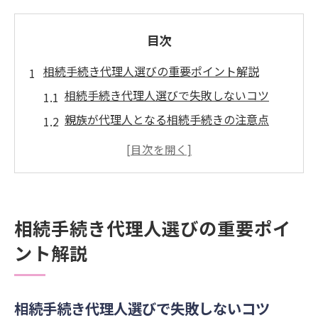
目次
相続手続き代理人選びの重要ポイント解説
相続手続き代理人選びで失敗しないコツ
親族が代理人となる相続手続きの注意点
相続手続き代理人に必要な資格や役割を解
説
弁護士や司法書士が担う相続手続き代理の
特徴
相続手続き代理人選びの重要ポイ
相続手続き代理人の選定と委任状作成の基
ント解説
本
代理人が担う相続手続きの具体的な流れとは
相続手続き代理人による手続き全体の流れ
相続手続き代理人選びで失敗しないコツ