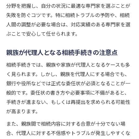
分野を把握し、自分の状況に最適な専門家を選ぶことが
相続手続き代理人として子供が対応する場
失敗を防ぐコツです。特に相続トラブルの予防や、相続
合
人間の調整が必要な場合は、対応実績のある専門家を選
委任状を活用した相続手続きの進め方ガイド
ぶことで安心して任せられます。
相続手続き代理に必要な委任状の書き方解
説
親族が代理人となる相続手続きの注意点
委任状で進める相続手続き代理の実務ポイ
相続手続きでは、親族や家族が代理人となるケースも多
ント
く見られます。しかし、親族を代理人にする場合でも、
相続手続き代理人への委任状作成時の留意
銀行や役所などでは正式な委任状が必須となることが一
点
般的です。委任状の書き方や必要事項に不備があると、
相続手続き代理で家族が委任状を準備する
手続きが進まない、もしくは再提出を求められる可能性
方法
が高まります。
相続手続き代理人と委任状の適切な活用法
また、親族間で相続内容に対する合意が十分でない場
相続手続き代理の費用相場と抑えるコツ
合、代理人に対する不信感やトラブルが発生しやすくな
相続手続き代理にかかる費用の基礎知識