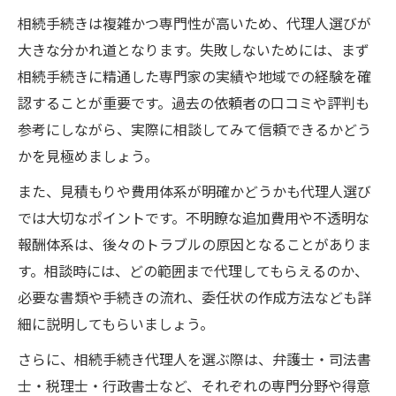
解説
相続手続きは複雑かつ専門性が高いため、代理人選びが
委任状が必要な相続手続き代理のステップ
大きな分かれ道となります。失敗しないためには、まず
相続手続き代理人の役割と進め方のポイン
相続手続きに精通した専門家の実績や地域での経験を確
ト
認することが重要です。過去の依頼者の口コミや評判も
家族が代理人となる相続手続きの実際の流
参考にしながら、実際に相談してみて信頼できるかどう
れ
かを見極めましょう。
相続手続き代理に関するよくある質問と対
また、見積もりや費用体系が明確かどうかも代理人選び
策
では大切なポイントです。不明瞭な追加費用や不透明な
家族でもできる相続手続き代理の基本知識
報酬体系は、後々のトラブルの原因となることがありま
相続手続き代理は家族でも可能か徹底解説
す。相談時には、どの範囲まで代理してもらえるのか、
必要な書類や手続きの流れ、委任状の作成方法なども詳
親族が代理人となる相続手続きの進め方
細に説明してもらいましょう。
相続手続き代理に必要な委任状の作成方法
さらに、相続手続き代理人を選ぶ際は、弁護士・司法書
家族による相続手続き代理のメリットと注
士・税理士・行政書士など、それぞれの専門分野や得意
意点